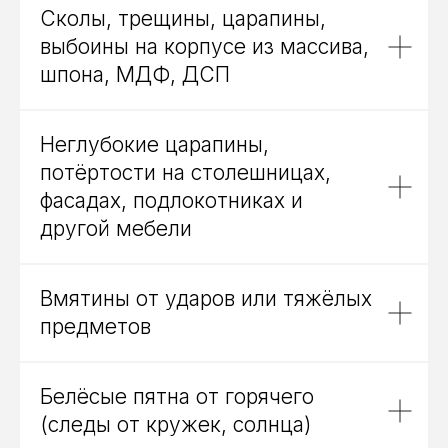
Сколы, трещины, царапины,
выбоины на корпусе из массива,
шпона, МДФ, ДСП
Выполненные заказы
Неглубокие царапины,
потёртости на столешницах,
Бережно восстанавливаем мебель,
которую больше не делают и которая
фасадах, подлокотниках и
вам дорога
другой мебели
Вмятины от ударов или тяжёлых
предметов
Белёсые пятна от горячего
(следы от кружек, солнца)