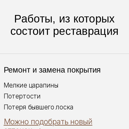
Вмятины
Можно скрыть дефект
полностью. ➜
Переклейка и ремонт
соединений
Расшатанные места
Отклеившиеся детали
Щели и скрипы
Вещь перестанет быть
“уставшей”. ➜