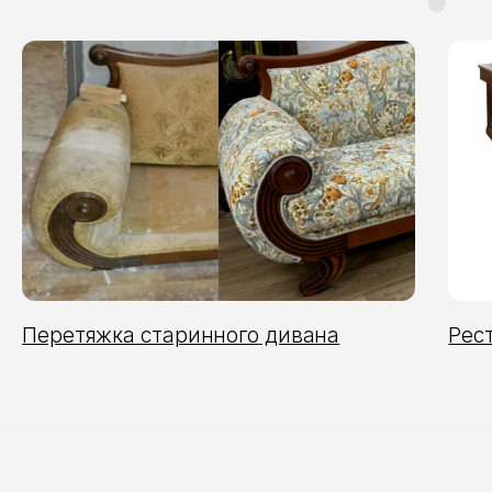
Перетяжка старинного дивана
Рес