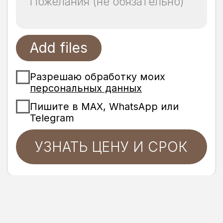
состоит реставрация
Ремонт и замена покрытия
Мелкие царапины
Потертости
Потеря бывшего лоска
Можно подобрать новый
оттенок. ➜
Восстановление дерева
и деталей
Глубокие царапины
Отломанные части