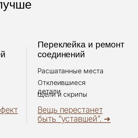
 лучше
Переклейка и ремонт
ей
соединений
Расшатанные места
Отклеившиеся
детали
Щели и скрипы
ефект
Вещь перестанет
быть “уставшей”. ➜