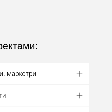
фектами:
и, маркетри
ги