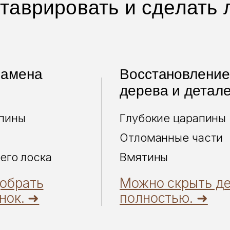
таврировать и сделать
замена
Восстановление
дерева и детал
пины
Глубокие царапины
Отломанные части
его лоска
Вмятины
обрать
Можно скрыть д
нок. ➜
полностью. ➜