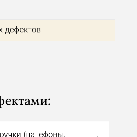
х дефектов
фектами:
ручки (патефоны,