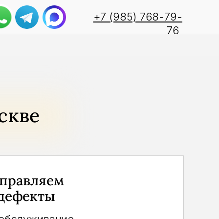
+7 (985) 768-79-
76
скве
справляем
 дефекты