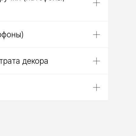
офоны)
трата декора