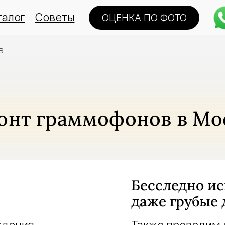
талог
Советы
ОЦЕНКА ПО ФОТО
в
онт граммофонов в Мо
Бесследно и
даже грубые